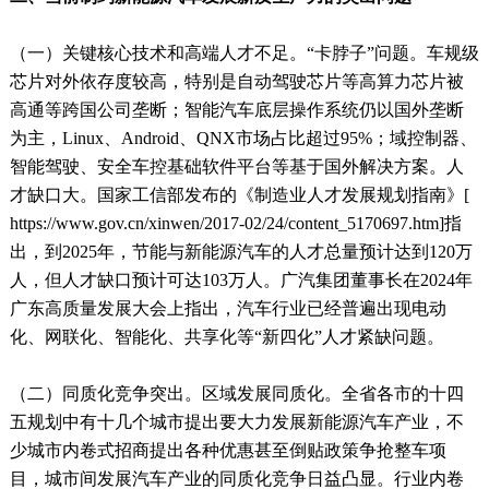
（一）关键核心技术和高端人才不足。“卡脖子”问题。车规级
芯片对外依存度较高，特别是自动驾驶芯片等高算力芯片被
高通等跨国公司垄断；智能汽车底层操作系统仍以国外垄断
为主，Linux、Android、QNX市场占比超过95%；域控制器、
智能驾驶、安全车控基础软件平台等基于国外解决方案。人
才缺口大。国家工信部发布的《制造业人才发展规划指南》[
https://www.gov.cn/xinwen/2017-02/24/content_5170697.htm]指
出，到2025年，节能与新能源汽车的人才总量预计达到120万
人，但人才缺口预计可达103万人。广汽集团董事长在2024年
广东高质量发展大会上指出，汽车行业已经普遍出现电动
化、网联化、智能化、共享化等“新四化”人才紧缺问题。
（二）同质化竞争突出。区域发展同质化。全省各市的十四
五规划中有十几个城市提出要大力发展新能源汽车产业，不
少城市内卷式招商提出各种优惠甚至倒贴政策争抢整车项
目，城市间发展汽车产业的同质化竞争日益凸显。行业内卷