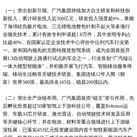
（一）突出创新引领。广汽集团持续加大自主研发和科技创
新投入，累计研发投入近500亿元，研发投入强度超6%，掌握
了海绵硅负极片电池、三元锂电池整包针刺不起火等多项行
业领先技术，累计有效专利申请超1.8万件，其中发明专利占
比超40%，在国家认定企业技术中心评价中位列汽车行业第
一。发布国内领先的无图纯视觉智驾系统，成为全国首批开
展L3自动驾驶上路通行试点的车企之一，行业首创“广汽端云
一体大模型智能体”，并积极开展飞行汽车、智能移动服务终
端、移动生活舱等关键技术研发。集团连续12年入围《财
富》世界500强，最高排名165位，稳居200强以内。
（二）突出全产业链布局。广汽集团发挥“链主”牵引作用，先
后孵化投资超过50家智驾上下游科技公司，覆盖Robotaxi运
营、车载AI芯片研发、激光雷达、自动驾驶技术研发及应用
等关键核心环节，并在电池，材料等重点领域进行上下游纵
深拓展，已落实453亿元投资建设国内首个智联新能源汽车产