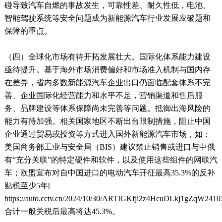
碰导致汽车自燃的事故发生，可靠性差、耐久性低，电池、
智能驾驶系统等安全问题成为新能源汽车行业发展应破题和
保障的重点。
（四）全球化市场有待开拓发展壮大。国际化体系能力建设
亟待提升。基于海外市场消费偏好和市场准入机制与国内存
在差异，省内多数新能源汽车企业出口仍面临配套体系不完
善、企业国际化经营能力和水平不足，营销渠道和售后服
务、品牌建设等体系保障尚未完善等问题。抵御出海风险的
能力有待加强。相关国家地区不断出台限制措施，阻止中国
企业通过贸易或投资等方式进入国外新能源汽车市场，如：
美国商务部工业与安全局（BIS）建议禁止销售或进口与中俄
有“充分关联”的特定硬件和软件，以及使用这些组件的网联汽
车；欧盟宣布对自中国进口的电动汽车开征最高35.3%的反补
贴税至少5年[
https://auto.cctv.cn/2024/10/30/ARTIGKfji2z4HcuDLkj1gZqW2410
合计一般关税后最高将达45.3%。