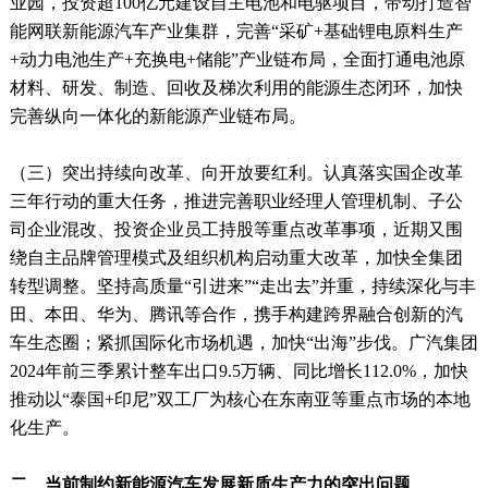
业园，投资超100亿元建设自主电池和电驱项目，带动打造智
能网联新能源汽车产业集群，完善“采矿+基础锂电原料生产
+动力电池生产+充换电+储能”产业链布局，全面打通电池原
材料、研发、制造、回收及梯次利用的能源生态闭环，加快
完善纵向一体化的新能源产业链布局。
（三）突出持续向改革、向开放要红利。认真落实国企改革
三年行动的重大任务，推进完善职业经理人管理机制、子公
司企业混改、投资企业员工持股等重点改革事项，近期又围
绕自主品牌管理模式及组织机构启动重大改革，加快全集团
转型调整。坚持高质量“引进来”“走出去”并重，持续深化与丰
田、本田、华为、腾讯等合作，携手构建跨界融合创新的汽
车生态圈；紧抓国际化市场机遇，加快“出海”步伐。广汽集团
2024年前三季累计整车出口9.5万辆、同比增长112.0%，加快
推动以“泰国+印尼”双工厂为核心在东南亚等重点市场的本地
化生产。
二、当前制约新能源汽车发展新质生产力的突出问题