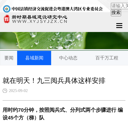
首页
关于中心
要闻
县域新闻
中心动态
百千万工程
新闻中心
县域服务
就在明天！九三阅兵具体这样安排
案例中心
2025-09-02
联系我们
用时约70分钟，按照阅兵式、分列式两个步骤进行 编
设45个方（梯）队
在线留言