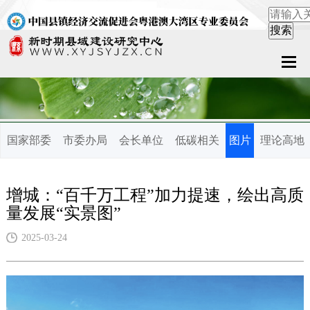
首页
关于中心
国家部委
市委办局
会长单位
低碳相关
图片
理论高地
新闻中心
县域服务
增城：“百千万工程”加力提速，绘出高质
量发展“实景图”
案例中心
2025-03-24
联系我们
在线留言