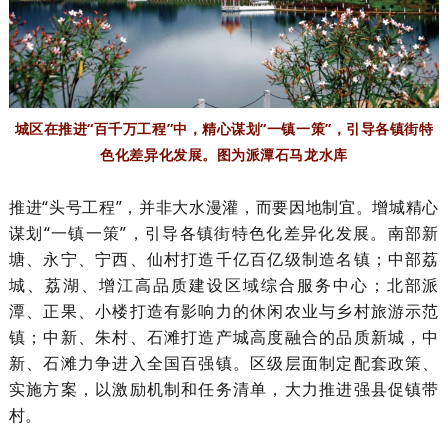
城区在推进“百千万工程”中，精心谋划“一镇一策”，引导各镇街特
色化差异化发展。图为派潭石马龙水库
推进“头号工程”，并非大水漫灌，而要因地制宜。增城精心
谋划“一镇一策”，引导各镇街特色化差异化发展。南部新
塘、永宁、宁西、仙村打造千亿百亿级制造名镇；中部荔
城、荔湖、增江高品质建设区域综合服务中心；北部派
潭、正果、小楼打造有影响力的休闲农业与乡村旅游示范
镇；中新、朱村、石滩打造产城高度融合的品质新城，中
新、石滩力争进入全国百强镇。区级层面制定配套政策、
实施方案，以激励机制和任务清单，大力推进强县促镇带
村。