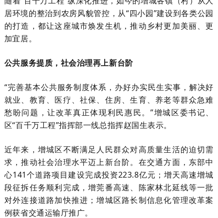
随着“百千万工程”纵深化推进，如今的增城各镇（村）从人
居环境的整治到农房风貌管控，从“四小园”建设到各类公园
的打造，都让这座城市焕发生机，推动乡村更加美丽、更
加宜居。
公共服务提质，社会治理再上新台阶
“完善基本公共服务制度体系，办好办实民生实事，解决好
就业、教育、医疗、社保、住房、生育、养老等群众急难
愁盼问题，让改革真正体现利民惠民。”增城区委书记、
区“百千万工程”指挥部一线总指挥赵国生表示。
近年来，增城区不断满足人民群众对高质量生活的迫切需
求，推动社会治理水平迈上新台阶。在交通方面，东部中
心141个道路项目建设完成投资223.8亿元；增天高速增城
段征拆任务顺利完成，增莞番高速、陈家林北延线等一批
对外连接道路加快推进；增城区路长制信息化管理改革案
例获省交通运输厅推广。