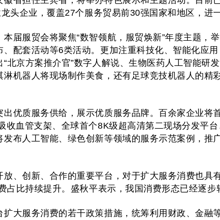
徽省担任主宾省，将举办特色展示和主题活动。目前已有
业龙头企业，覆盖27个服务贸易前30强国家和地区，
，本届服贸会将聚焦“数智领航，服贸焕新”年度主题，
布、配套活动等6类活动。更加注重科技化、智能化应用
出“北京方案推介官”数字人解说、生物医药人工智能研
淇淋机器人将现场制作美食，还有足球竞技机器人的精
突出优质服务供给，展示优质服务品牌。百余家企业将首
可吸收血管支架、全球首个8K级超高清第二现场分发平
将发布人工智能、绿色创新等领域的服务示范案例，推广
开放、创新、合作的重要平台，对于扩大服务消费也具有
务消费占比持续提升。盛秋平表示，我国消费形态已经逐
台扩大服务消费的若干政策措施，统筹利用财政、金融