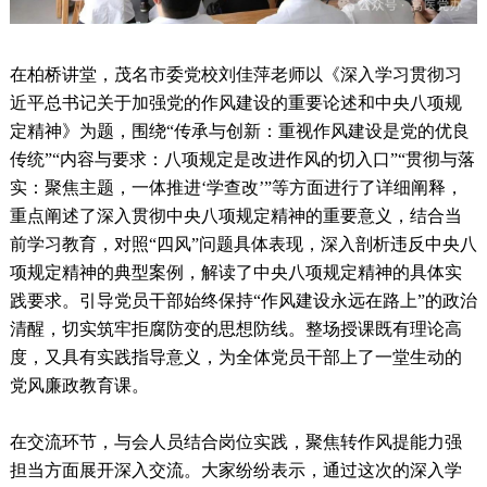
在柏桥讲堂，茂名市委党校刘佳萍老师以《深入学习贯彻习
近平总书记关于加强党的作风建设的重要论述和中央八项规
定精神》为题，围绕“传承与创新：重视作风建设是党的优良
传统”“内容与要求：八项规定是改进作风的切入口”“贯彻与落
实：聚焦主题，一体推进‘学查改’”等方面进行了详细阐释，
重点阐述了深入贯彻中央八项规定精神的重要意义，结合当
前学习教育，对照“四风”问题具体表现，深入剖析违反中央八
项规定精神的典型案例，解读了中央八项规定精神的具体实
践要求。引导党员干部始终保持“作风建设永远在路上”的政治
清醒，切实筑牢拒腐防变的思想防线。整场授课既有理论高
度，又具有实践指导意义，为全体党员干部上了一堂生动的
党风廉政教育课。
在交流环节，与会人员结合岗位实践，聚焦转作风提能力强
担当方面展开深入交流。大家纷纷表示，通过这次的深入学