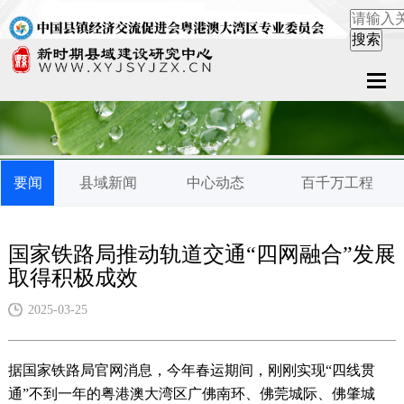
首页
关于中心
要闻
县域新闻
中心动态
百千万工程
新闻中心
县域服务
国家铁路局推动轨道交通“四网融合”发展
取得积极成效
案例中心
2025-03-25
联系我们
据国家铁路局官网消息，今年春运期间，刚刚实现“四线贯
在线留言
通”不到一年的粤港澳大湾区广佛南环、佛莞城际、佛肇城