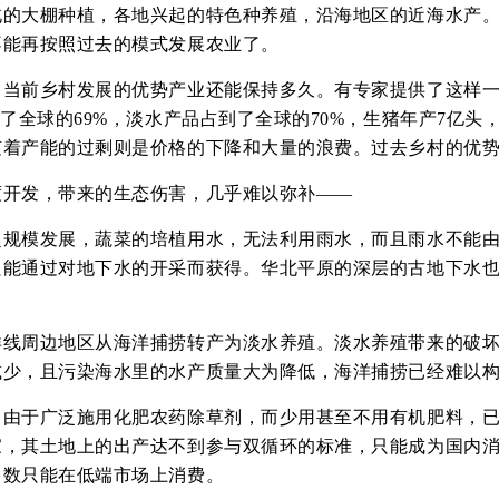
北的大棚种植，各地兴起的特色种养殖，沿海地区的近海水产
不能再按照过去的模式发展农业了。
当前乡村发展的优势产业还能保持多久。有专家提供了这样一
到了全球的69%，淡水产品占到了全球的70%，生猪年产7亿头
随着产能的过剩则是价格的下降和大量的浪费。过去乡村的优
度开发，带来的生态伤害，几乎难以弥补——
超规模发展，蔬菜的培植用水，无法利用雨水，而且雨水不能
能通过对地下水的开采而获得。华北平原的深层的古地下水也
洋线周边地区从海洋捕捞转产为淡水养殖。淡水养殖带来的破
减少，且污染海水里的水产质量大为降低，海洋捕捞已经难以
，由于广泛施用化肥农药除草剂，而少用甚至不用有机肥料，
家，其土地上的出产达不到参与双循环的标准，只能成为国内
多数只能在低端市场上消费。